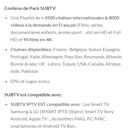
Contenu de Pack SUBTV:
Une Playlist de
+ 4500 chaînes internationales & 8000
vidéos à la demande
en Français
(Films, séries,
documentaires,enfants, anime,sport …etc) en HD et Full
HD et
94 films en 4K
Chaines disponibles:
France , Belgique, Suisse, Espagne,
Portugal, Italie, Allemagne, Pays Bas, Roumanie, Albanie,
Russie Arabe, UK , Latino, Tuquie, USA, Canada, Afrique,
Inde, Pakistan
EPG et Logos inclus
SUBTV est compatible avec:
SUBTV IPTV EST compatible avec :
Les Smart TV
Samsung & LG (SMART IPTV, SSiptv), Smart TV Sony
Android, Apple TV .., les boitiers MAG, PC/MAC,
smartphones et Android TV Box ..