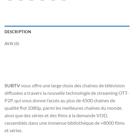
DESCRIPTION
AVIS (0)
Aidez vos clients à configurer facilement leurs applications avec notre service de mise en place numérique. Nous offrons une assistance en ligne rapide et fiable pour une installation sans tracas
SUBTV
vous offre une large choix des chaînes de télévision
diffusées a travers la nouvelle technologie de streaming OTT-
P2P. qui vous donne l’accès au plus de 4500 chaînes de
qualité fhd 1080p, parmi les meilleures chaînes du monde.
ainsi que des séries et des films à la demande VOD,
rassemblés dans une immense bibliothèque de +8000 films
et séries.