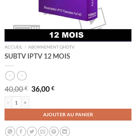
ACCUEIL
/
ABONNEMENT QHDTV
SUBTV IPTV 12 MOIS
Le
Le
40,00
36,00
€
€
prix
prix
quantité de SUBTV IPTV 12 MOIS
initial
actuel
était :
est :
AJOUTER AU PANIER
40,00 €.
36,00 €.