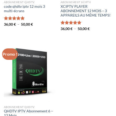
ABONNEMENT QHDTV
ABONNEMENT XCIPTV
code qhdtv iptv 12 mois 3
XCIPTV PLAYER
multi-écrans
ABONNEMENT 12 MOIS – 3
APPAREILS AU MÊME TEMPS!
Plage
Note
36,00
€
5.00
–
50,00
€
de
sur 5
Plage
Note
36,00
€
5.00
–
50,00
€
prix :
de
sur 5
36,00 €
prix :
à
36,00 €
50,00 €
à
50,00 €
Promo !
ABONNEMENT QHDTV
QHDTV IPTV Abonnement 6 –
12 Mois