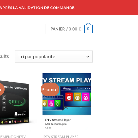
 APRÈS LA VALIDATION DE COMMANDE.
0
PANIER /
0,00
€
sults
 !
Promo !
EMENT QHDTV
IPTV STREAM PLAYER