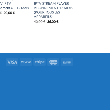
V IPTV
IPTV STREAM PLAYER
ement 6 – 12 Mois
ABONNEMENT 12 MOIS
(POUR TOUS LES
Le
Le
€
20,00
€
prix
prix
APPAREILS)
initial
actuel
Le
Le
40,00
€
36,00
€
était :
est :
prix
prix
25,00 €.
20,00 €.
initial
actuel
était :
est :
40,00 €.
36,00 €.