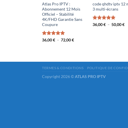
Atlas Pro IPTV :
code qhdtv iptv 12 
Abonnement 12 Mois
3 multi-écrans
Officiel – Stabilité
4K/FHD Garantie Sans
P
Note
36,00
€
5.00
–
50,00
€
Coupure
d
sur 5
pr
3
Plage
Note
36,00
€
5.00
–
72,00
€
à
de
5
sur 5
prix :
36,00 €
à
72,00 €
TERMES & CONDITIONS
POLITIQUE DE CONFID
Copyright 2026 ©
ATLAS PRO IPTV