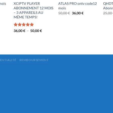
mois
XCIPTV PLAYER
ATLAS PRO ontv code12
QHDT
ABONNEMENT 12 MOIS
mois
Abonn
– 3 APPAREILS AU
Le
Le
50,00
€
36,00
€
25,00
prix
prix
MÊME TEMPS!
initial
actuel
lage
était :
est :
e
50,00 €.
36,00 €.
ix :
Plage
Note
36,00
€
5.00
–
50,00
€
6,00 €
de
sur 5
prix :
0,00 €
36,00 €
à
50,00 €
ENTIALITÉ
REMBOURSEMENT