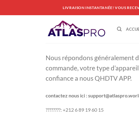
Passer
LIVRAISON INSTANTANÉE! VOUS RECE
au
contenu
ACCUE
Nous répondons généralement dans
commande, votre type d’appareil, e
confiance a nous QHDTV APP.
contactez nous ici : support@atlaspro.wor
????????
:
+212 6 89 19 60 15