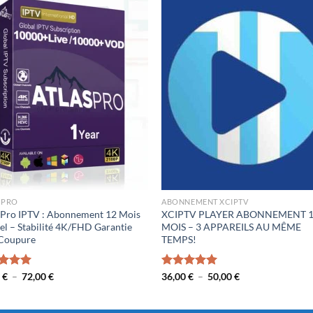
 PRO
ABONNEMENT XCIPTV
 Pro IPTV : Abonnement 12 Mois
XCIPTV PLAYER ABONNEMENT 
iel – Stabilité 4K/FHD Garantie
MOIS – 3 APPAREILS AU MÊME
 Coupure
TEMPS!
Plage
Plage
e
0
€
5.00
–
72,00
€
Note
36,00
€
5.00
–
50,00
€
de
de
5
sur 5
prix :
prix :
36,00 €
36,00 €