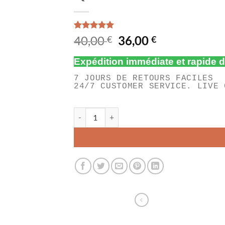
Noté
4
5.00
Le
Le
40,00
36,00
€
€
sur 5 basé
prix
prix
sur
Expédition immédiate et rapide
notations
initial
actuel
client
était :
est :
7 JOURS DE RETOURS FACILES
40,00 €.
36,00 €.
24/7 CUSTOMER SERVICE. LIVE 
quantité de QHDTV CODE 12 MOIS