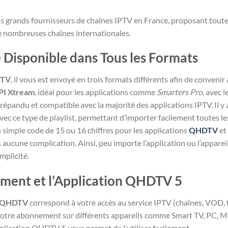
s grands fournisseurs de chaînes IPTV en France, proposant toutes 
de nombreuses chaînes internationales.
Disponible dans Tous les Formats
PTV
, il vous est envoyé en trois formats différents afin de convenir 
PI Xtream
, idéal pour les applications comme
Smarters Pro
, avec 
us répandu et compatible avec la majorité des applications IPTV. Il y
ec ce type de playlist, permettant d’importer facilement toutes le
 simple code de 15 ou 16 chiffres pour les applications
QHDTV
et
ucune complication. Ainsi, peu importe l’application ou l’appareil
plicité.
ement et l’Application QHDTV 5
t QHDTV
correspond à votre accès au service IPTV (chaînes, VOD, 
 votre abonnement sur différents appareils comme Smart TV, PC, 
plication QHDTV 5 vous permet de l’utiliser facilement.