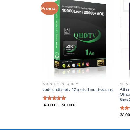
Promo !
ABONNEMENT QHDTV
ATLAS
Atlas
code qhdtv iptv 12 mois 3 multi-écrans
Offic
Sans
Plage
Note
36,00
€
5.00
–
50,00
€
de
sur 5
prix :
Not
36,0
36,00 €
sur 
à
50,00 €