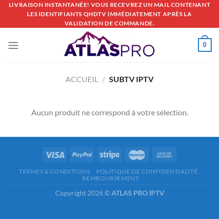
Passer
LIVRAISON INSTANTANÉE! VOUS RECEVREZ UN MAIL CONTENANT
LES IDENTIFIANTS QHDTV IMMÉDIATEMENT APRÈS LA
au
VALIDATION DE COMMANDE.
contenu
0
ACCUEIL
/
SUBTV IPTV
Aucun produit ne correspond à votre sélection.
TERMES & CONDITIONS
POLITIQUE DE CONFIDENTIALITÉ
REMBOURSEMENT
Copyright 2026 ©
ATLAS PRO IPTV