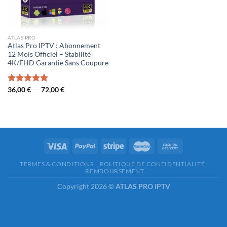
ATLAS PRO
Atlas Pro IPTV : Abonnement
12 Mois Officiel – Stabilité
4K/FHD Garantie Sans Coupure
Plage
Note
36,00
€
5.00
–
72,00
€
de
sur 5
prix :
36,00 €
à
72,00 €
TERMES & CONDITIONS
POLITIQUE DE CONFIDENTIALITÉ
REMBOURSEMENT
Copyright 2026 ©
ATLAS PRO IPTV