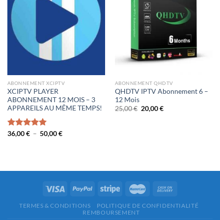
ABONNEMENT XCIPTV
ABONNEMENT QHDTV
XCIPTV PLAYER
QHDTV IPTV Abonnement 6 –
ABONNEMENT 12 MOIS – 3
12 Mois
APPAREILS AU MÊME TEMPS!
Le
Le
25,00
€
20,00
€
prix
prix
initial
actuel
était :
est :
Plage
Note
36,00
€
5.00
–
50,00
€
25,00 €.
20,00 €.
de
sur 5
prix :
36,00 €
à
50,00 €
TERMES & CONDITIONS
POLITIQUE DE CONFIDENTIALITÉ
REMBOURSEMENT